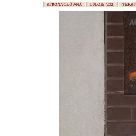
STRONA GŁÓWNA
LUDZIE
(232)
TEKS