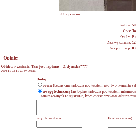
<<Poprzednie
Galeria:
50
Opis:
Ta
Osoby:
Ro
Data wykonania:
12
Data publikacji:
03
Opinie:
Obiektyw zasłania. Tam jest napisane "Ordynacka"???
2006-11-03 11:22:30,
Adam
Dodaj
opinię
(będzie ona widoczna pod tekstem jako Twój komentarz do
uwagę techniczną
(nie będzie widoczna pod tekstem; informacja
zamieszczonych na tej stronie, które chcesz przekazać administrat
Imię lub pseudonim:
Email (opcjonalnie):