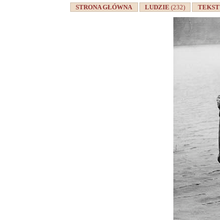
STRONA GŁÓWNA
LUDZIE
(232)
TEKS