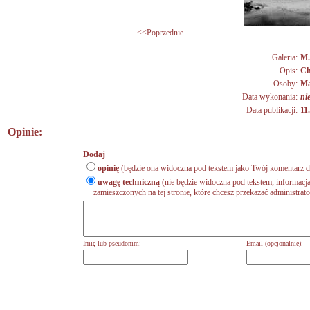
<<Poprzednie
Galeria:
M.
Opis:
Ch
Osoby:
Ma
Data wykonania:
ni
Data publikacji:
11
Opinie:
Dodaj
opinię
(będzie ona widoczna pod tekstem jako Twój komentarz do
uwagę techniczną
(nie będzie widoczna pod tekstem; informacja
zamieszczonych na tej stronie, które chcesz przekazać administrat
Imię lub pseudonim:
Email (opcjonalnie):