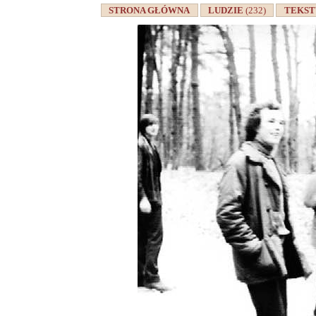
STRONA GŁÓWNA
LUDZIE
(232)
TEKS