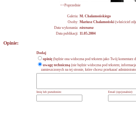
<<Poprzednie
Galeria:
M. Chalamońskiego
Osoby:
Mariusz Chalamoński
(właściciel zdj
Data wykonania:
nieznana
Data publikacji:
11.05.2004
Opinie:
Dodaj
opinię
(będzie ona widoczna pod tekstem jako Twój komentarz do
uwagę techniczną
(nie będzie widoczna pod tekstem; informacja
zamieszczonych na tej stronie, które chcesz przekazać administrat
Imię lub pseudonim:
Email (opcjonalnie):