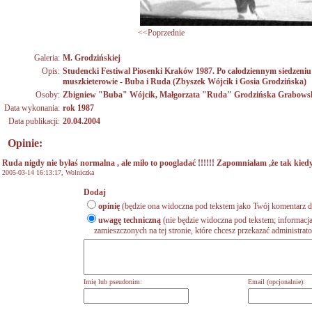
<<Poprzednie
Galeria:
M. Grodzińskiej
Opis:
Studencki Festiwal Piosenki Kraków 1987. Po całodziennym siedzeniu 
muszkieterowie - Buba i Ruda (Zbyszek Wójcik i Gosia Grodzińska)
Osoby:
Zbigniew "Buba" Wójcik
,
Małgorzata "Ruda" Grodzińska Grabows
Data wykonania:
rok 1987
Data publikacji:
20.04.2004
Opinie:
Ruda nigdy nie byłaś normalna , ale miło to poogladać !!!!!! Zapomniałam ,że tak kiedy
2005-03-14 16:13:17, Wolniczka
Dodaj
opinię
(będzie ona widoczna pod tekstem jako Twój komentarz do
uwagę techniczną
(nie będzie widoczna pod tekstem; informacja
zamieszczonych na tej stronie, które chcesz przekazać administrat
Imię lub pseudonim:
Email (opcjonalnie):