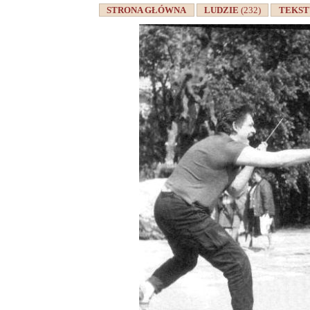
STRONA GŁÓWNA
LUDZIE
(232)
TEKS