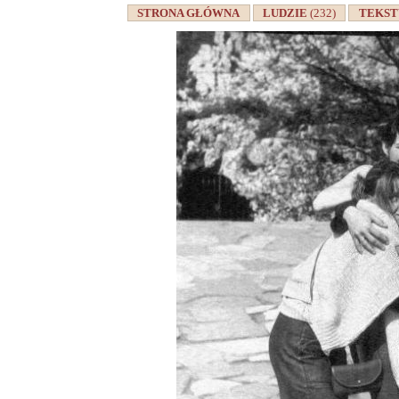
STRONA GŁÓWNA
LUDZIE
(232)
TEKS