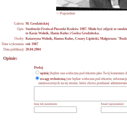
<<Poprzednie
Galeria:
M. Grodzińskiej
Opis:
Studencki Festiwal Piosenki Kraków 1987. Miało być zdjęcie ze smokie
to Kasia Wolnik, Hania Kulus i Gośka Grodzińska.
Osoby:
Katarzyna Wolnik
,
Hanna Kulus
,
Cezary Lipiński
,
Małgorzata "Rud
Data wykonania:
rok 1987
Data publikacji:
20.04.2004
Opinie:
Dodaj
opinię
(będzie ona widoczna pod tekstem jako Twój komentarz do
uwagę techniczną
(nie będzie widoczna pod tekstem; informacja
zamieszczonych na tej stronie, które chcesz przekazać administrat
Imię lub pseudonim:
Email (opcjonalnie):