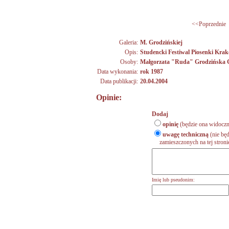
<<Poprzednie
Galeria:
M. Grodzińskiej
Opis:
Studencki Festiwal Piosenki Kra
Osoby:
Małgorzata "Ruda" Grodzińska
Data wykonania:
rok 1987
Data publikacji:
20.04.2004
Opinie:
Dodaj
opinię
(będzie ona widoczn
uwagę techniczną
(nie będ
zamieszczonych na tej stronie,
Imię lub pseudonim: