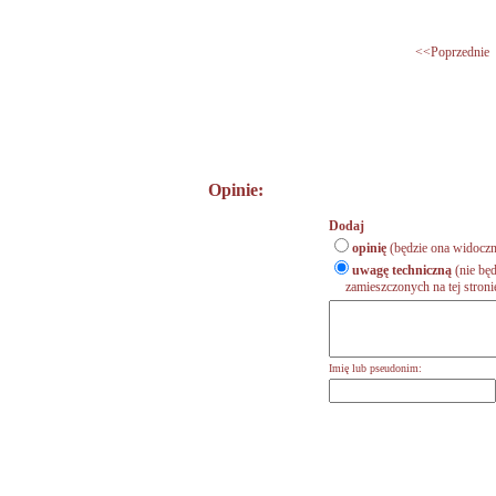
<<Poprzednie
Opinie:
Dodaj
opinię
(będzie ona widoczn
uwagę techniczną
(nie będ
zamieszczonych na tej stronie,
Imię lub pseudonim: