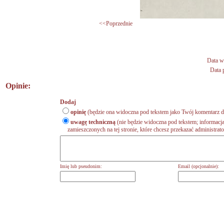
<<Poprzednie
Data w
Data p
Opinie:
Dodaj
opinię
(będzie ona widoczna pod tekstem jako Twój komentarz do
uwagę techniczną
(nie będzie widoczna pod tekstem; informacja
zamieszczonych na tej stronie, które chcesz przekazać administrat
Imię lub pseudonim:
Email (opcjonalnie):