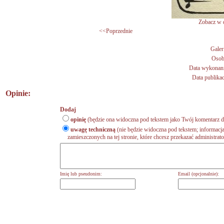
Zobacz w d
<<Poprzednie
Galer
Osob
Data wykonani
Data publikac
Opinie:
Dodaj
opinię
(będzie ona widoczna pod tekstem jako Twój komentarz do
uwagę techniczną
(nie będzie widoczna pod tekstem; informacja
zamieszczonych na tej stronie, które chcesz przekazać administrat
Imię lub pseudonim:
Email (opcjonalnie):