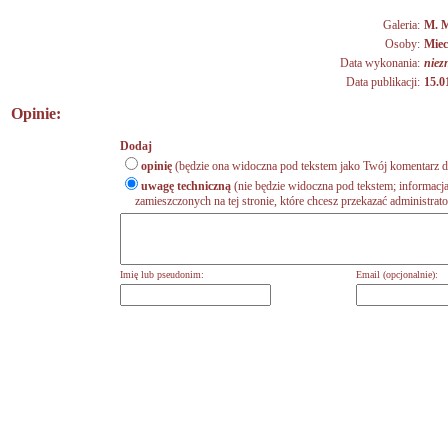
Galeria:
M. M
Osoby:
Miec
Data wykonania:
niez
Data publikacji:
15.0
Opinie:
Dodaj
opinię
(będzie ona widoczna pod tekstem jako Twój komentarz do
uwagę techniczną
(nie będzie widoczna pod tekstem; informacja
zamieszczonych na tej stronie, które chcesz przekazać administrat
Imię lub pseudonim:
Email (opcjonalnie):