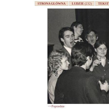
STRONA GŁÓWNA
LUDZIE
(232)
TEKS
<<Poprzednie