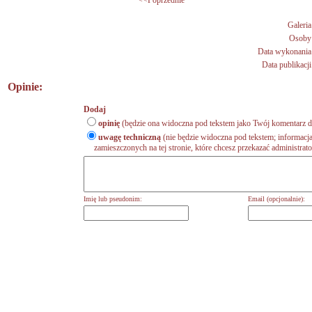
<<Poprzednie
Galeria
Osoby
Data wykonania
Data publikacji
Opinie:
Dodaj
opinię
(będzie ona widoczna pod tekstem jako Twój komentarz do
uwagę techniczną
(nie będzie widoczna pod tekstem; informacja
zamieszczonych na tej stronie, które chcesz przekazać administrat
Imię lub pseudonim:
Email (opcjonalnie):