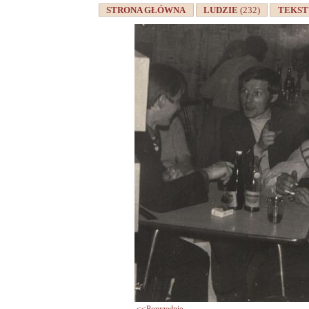
STRONA GŁÓWNA
LUDZIE
(232)
TEKS