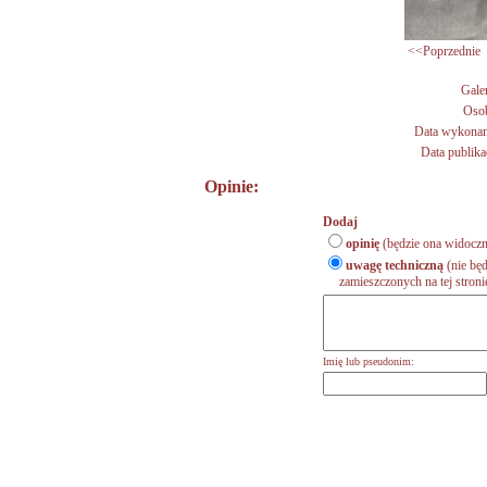
<<Poprzednie
Galer
Oso
Data wykonan
Data publikac
Opinie:
Dodaj
opinię
(będzie ona widoczn
uwagę techniczną
(nie będ
zamieszczonych na tej stronie,
Imię lub pseudonim: