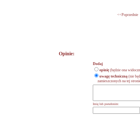
<<Poprzednie
Opinie:
Dodaj
opinię
(będzie ona widoczn
uwagę techniczną
(nie będ
zamieszczonych na tej stronie,
Imię lub pseudonim: