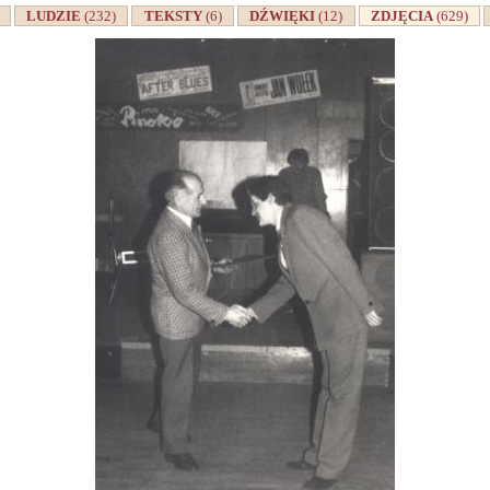
A
LUDZIE
(232)
TEKSTY
(6)
DŹWIĘKI
(12)
ZDJĘCIA
(629)