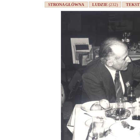
STRONA GŁÓWNA
LUDZIE
(232)
TEKS