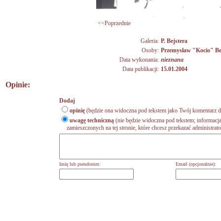
<<Poprzednie
Galeria:
P. Bejstera
Osoby:
Przemysław "Kocio" Be
Data wykonania:
nieznana
Data publikacji:
15.01.2004
Opinie:
Dodaj
opinię
(będzie ona widoczna pod tekstem jako Twój komentarz do
uwagę techniczną
(nie będzie widoczna pod tekstem; informacja
zamieszczonych na tej stronie, które chcesz przekazać administrat
Imię lub pseudonim:
Email (opcjonalnie):