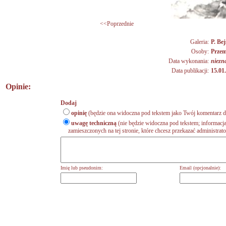
<<Poprzednie
Galeria:
P. Bej
Osoby:
Przem
Data wykonania:
niezn
Data publikacji:
15.01
Opinie:
Dodaj
opinię
(będzie ona widoczna pod tekstem jako Twój komentarz do
uwagę techniczną
(nie będzie widoczna pod tekstem; informacja
zamieszczonych na tej stronie, które chcesz przekazać administrat
Imię lub pseudonim:
Email (opcjonalnie):