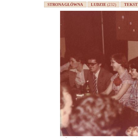
STRONA GŁÓWNA
LUDZIE
(232)
TEKS