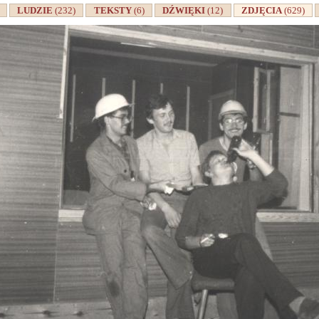
A
LUDZIE
(232)
TEKSTY
(6)
DŹWIĘKI
(12)
ZDJĘCIA
(629)