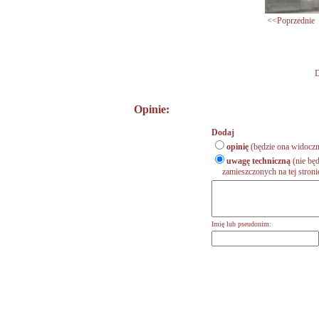
<<Poprzednie
D
Opinie:
Dodaj
opinię
(będzie ona widoczn
uwagę techniczną
(nie będ
zamieszczonych na tej stronie,
Imię lub pseudonim: