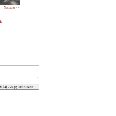
Następne>>
ik