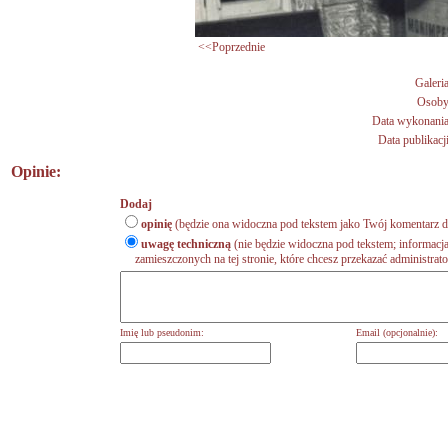
<<Poprzednie
Galeria
Osoby
Data wykonania
Data publikacji
Opinie:
Dodaj
opinię
(będzie ona widoczna pod tekstem jako Twój komentarz do
uwagę techniczną
(nie będzie widoczna pod tekstem; informacja
zamieszczonych na tej stronie, które chcesz przekazać administrat
Imię lub pseudonim:
Email (opcjonalnie):