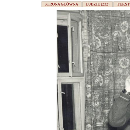
STRONA GŁÓWNA
LUDZIE
(232)
TEKS