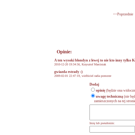
<<Poprzednie
Opinie:
A ten wysoki blondyn z lewej to nie kto inny tylk
2010-12-20 19:34:56,
Krzysztof Marciniak
gwiazda estrady :)
2009-02-01 22:47:19, wielbiciel radia pomorze
Dodaj
opinię
(będzie ona widoczn
uwagę techniczną
(nie będ
zamieszczonych na tej stronie,
Imię lub pseudonim: