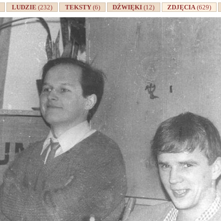
A
LUDZIE
(232)
TEKSTY
(6)
DŹWIĘKI
(12)
ZDJĘCIA
(629)