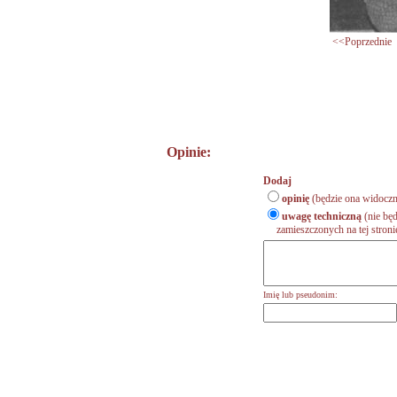
<<Poprzednie
Opinie:
Dodaj
opinię
(będzie ona widoczn
uwagę techniczną
(nie będ
zamieszczonych na tej stronie,
Imię lub pseudonim: