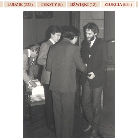
A
LUDZIE
(232)
TEKSTY
(6)
DŹWIĘKI
(12)
ZDJĘCIA
(629)