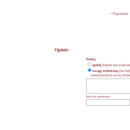
<<Poprzednie
Opinie:
Dodaj
opinię
(będzie ona widoczn
uwagę techniczną
(nie będ
zamieszczonych na tej stronie,
Imię lub pseudonim: