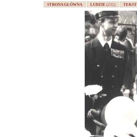
STRONA GŁÓWNA
LUDZIE
(232)
TEKS