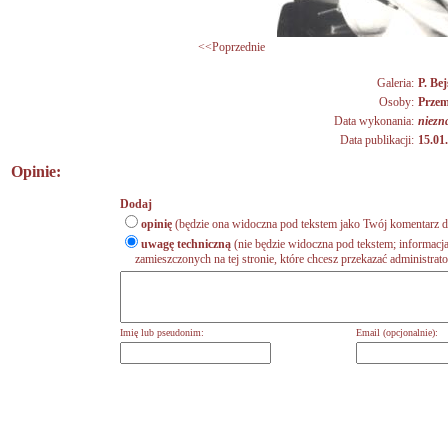
<<Poprzednie
Galeria:
P. Bej
Osoby:
Przem
Data wykonania:
niezn
Data publikacji:
15.01
Opinie:
Dodaj
opinię
(będzie ona widoczna pod tekstem jako Twój komentarz do
uwagę techniczną
(nie będzie widoczna pod tekstem; informacja
zamieszczonych na tej stronie, które chcesz przekazać administrat
Imię lub pseudonim:
Email (opcjonalnie):