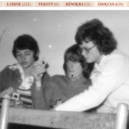
A
LUDZIE
(232)
TEKSTY
(6)
DŹWIĘKI
(12)
ZDJĘCIA
(629)