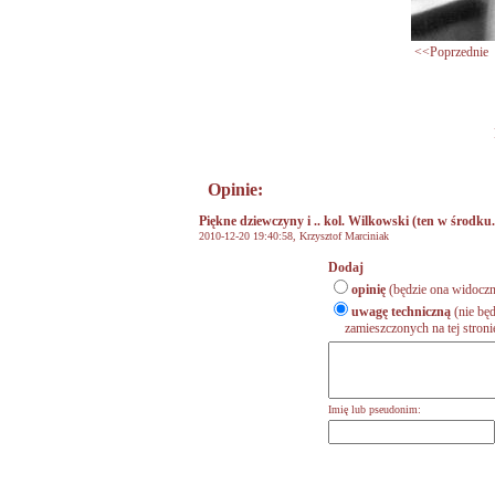
<<Poprzednie
Opinie:
Piękne dziewczyny i .. kol. Wilkowski (ten w środku.
2010-12-20 19:40:58, Krzysztof Marciniak
Dodaj
opinię
(będzie ona widoczn
uwagę techniczną
(nie będ
zamieszczonych na tej stronie,
Imię lub pseudonim: