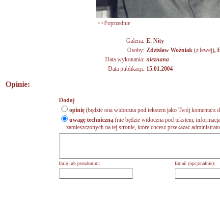
<<Poprzednie
Galeria:
E. Nity
Osoby:
Zdzisław Woźniak
(z lewej)
,
Data wykonania:
nieznana
Data publikacji:
15.01.2004
Opinie:
Dodaj
opinię
(będzie ona widoczna pod tekstem jako Twój komentarz do
uwagę techniczną
(nie będzie widoczna pod tekstem; informacja
zamieszczonych na tej stronie, które chcesz przekazać administrat
Imię lub pseudonim:
Email (opcjonalnie):