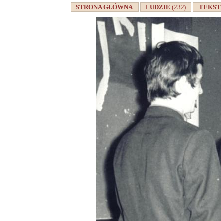
STRONA GŁÓWNA
LUDZIE
(232)
TEKS