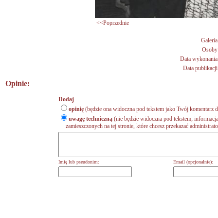
<<Poprzednie
Galeria
Osoby
Data wykonania
Data publikacji
Opinie:
Dodaj
opinię
(będzie ona widoczna pod tekstem jako Twój komentarz do
uwagę techniczną
(nie będzie widoczna pod tekstem; informacja
zamieszczonych na tej stronie, które chcesz przekazać administrat
Imię lub pseudonim:
Email (opcjonalnie):