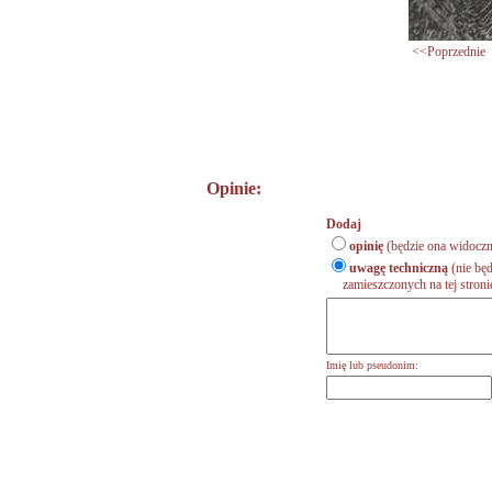
<<Poprzednie
Opinie:
Dodaj
opinię
(będzie ona widoczn
uwagę techniczną
(nie będ
zamieszczonych na tej stronie,
Imię lub pseudonim: