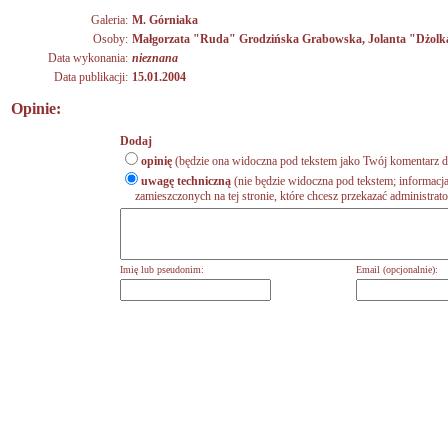
Galeria:
M. Górniaka
Osoby:
Małgorzata "Ruda" Grodzińska Grabowska
,
Jolanta "Dżol
Data wykonania:
nieznana
Data publikacji:
15.01.2004
Opinie:
Dodaj
opinię
(będzie ona widoczna pod tekstem jako Twój komentarz do
uwagę techniczną
(nie będzie widoczna pod tekstem; informacja
zamieszczonych na tej stronie, które chcesz przekazać administrat
Imię lub pseudonim:
Email (opcjonalnie):