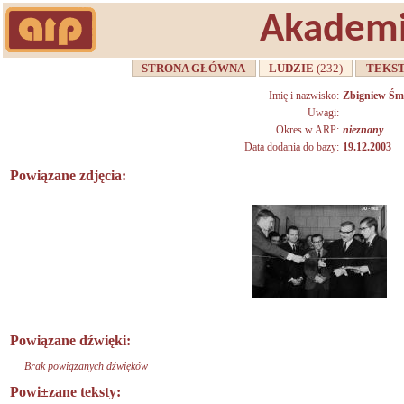
Akademi
STRONA GŁÓWNA
LUDZIE
(232)
TEKS
Imię i nazwisko:
Zbigniew Śmi
Uwagi:
Okres w ARP:
nieznany
Data dodania do bazy:
19.12.2003
Powiązane zdjęcia:
Powiązane dźwięki:
Brak powiązanych dźwięków
Powi±zane teksty: