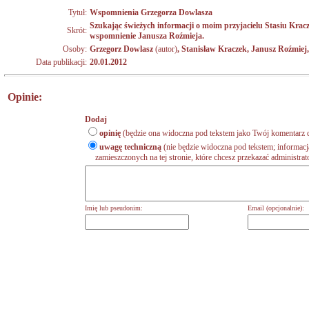
Tytuł:
Wspomnienia Grzegorza Dowlasza
Szukając świeżych informacji o moim przyjacielu Stasiu Kraczk
Skrót:
wspomnienie Janusza Roźmieja.
Osoby:
Grzegorz Dowlasz
(autor)
, Stanisław Kraczek, Janusz Roźmiej,
Data publikacji:
20.01.2012
Opinie:
Dodaj
opinię
(będzie ona widoczna pod tekstem jako Twój komentarz d
uwagę techniczną
(nie będzie widoczna pod tekstem; informacj
zamieszczonych na tej stronie, które chcesz przekazać administrat
Imię lub pseudonim:
Email (opcjonalnie):