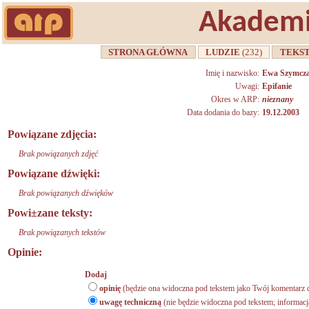
Akademi
STRONA GŁÓWNA
LUDZIE
(232)
TEKS
Imię i nazwisko:
Ewa Szymcz
Uwagi:
Epifanie
Okres w ARP:
nieznany
Data dodania do bazy:
19.12.2003
Powiązane zdjęcia:
Brak powiązanych zdjęć
Powiązane dźwięki:
Brak powiązanych dźwięków
Powi±zane teksty:
Brak powiązanych tekstów
Opinie:
Dodaj
opinię
(będzie ona widoczna pod tekstem jako Twój komentarz d
uwagę techniczną
(nie będzie widoczna pod tekstem; informacj