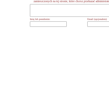
zamieszczonych na tej stronie, które chcesz przekazać administrat
Imię lub pseudonim:
Email (opcjonalnie):