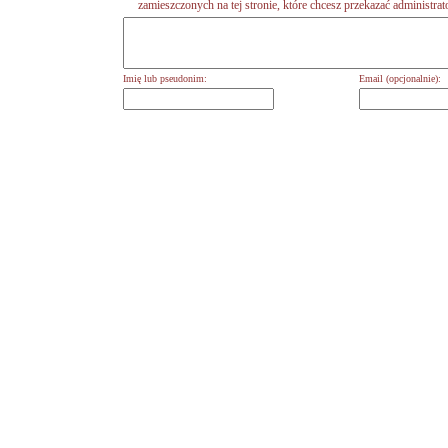
zamieszczonych na tej stronie, które chcesz przekazać administrat
Imię lub pseudonim:
Email (opcjonalnie):