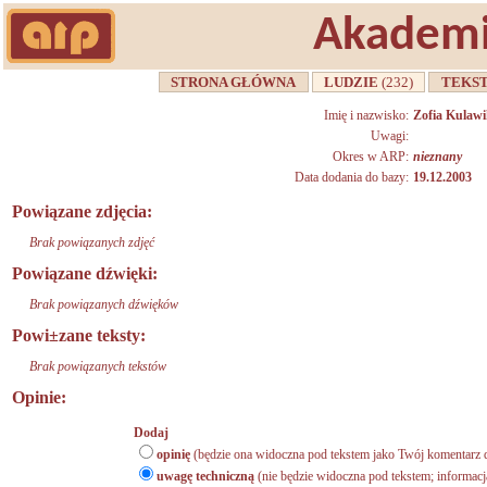
Akademi
STRONA GŁÓWNA
LUDZIE
(232)
TEKS
Imię i nazwisko:
Zofia Kulawi
Uwagi:
Okres w ARP:
nieznany
Data dodania do bazy:
19.12.2003
Powiązane zdjęcia:
Brak powiązanych zdjęć
Powiązane dźwięki:
Brak powiązanych dźwięków
Powi±zane teksty:
Brak powiązanych tekstów
Opinie:
Dodaj
opinię
(będzie ona widoczna pod tekstem jako Twój komentarz d
uwagę techniczną
(nie będzie widoczna pod tekstem; informacj