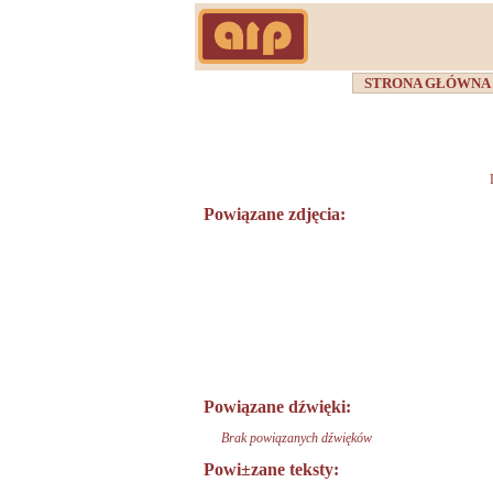
STRONA GŁÓWN
Powiązane zdjęcia:
Powiązane dźwięki:
Brak powiązanych dźwięków
Powi±zane teksty: