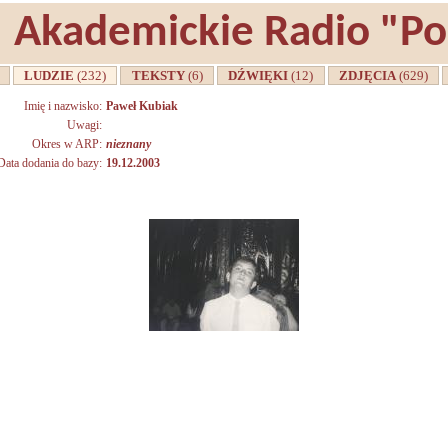
Akademickie Radio "P
A
LUDZIE
(232)
TEKSTY
(6)
DŹWIĘKI
(12)
ZDJĘCIA
(629)
Imię i nazwisko:
Paweł Kubiak
Uwagi:
Okres w ARP:
nieznany
Data dodania do bazy:
19.12.2003