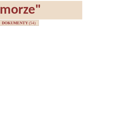
omorze"
DOKUMENTY
(54)