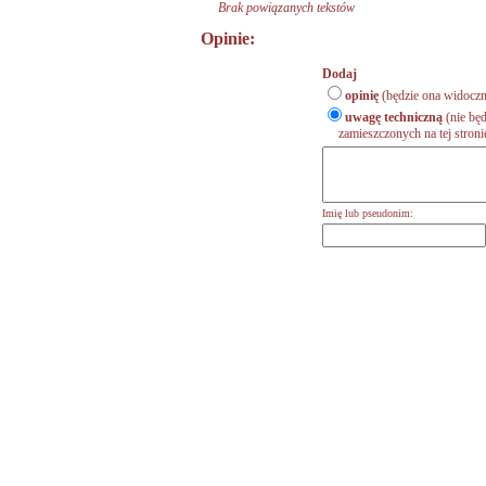
Brak powiązanych tekstów
Opinie:
Dodaj
opinię
(będzie ona widoczn
uwagę techniczną
(nie będ
zamieszczonych na tej stronie,
Imię lub pseudonim: