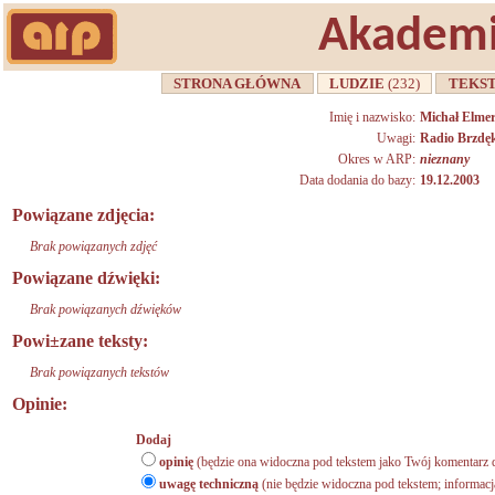
Akademi
STRONA GŁÓWNA
LUDZIE
(232)
TEKS
Imię i nazwisko:
Michał Elme
Uwagi:
Radio Brzdę
Okres w ARP:
nieznany
Data dodania do bazy:
19.12.2003
Powiązane zdjęcia:
Brak powiązanych zdjęć
Powiązane dźwięki:
Brak powiązanych dźwięków
Powi±zane teksty:
Brak powiązanych tekstów
Opinie:
Dodaj
opinię
(będzie ona widoczna pod tekstem jako Twój komentarz d
uwagę techniczną
(nie będzie widoczna pod tekstem; informacj