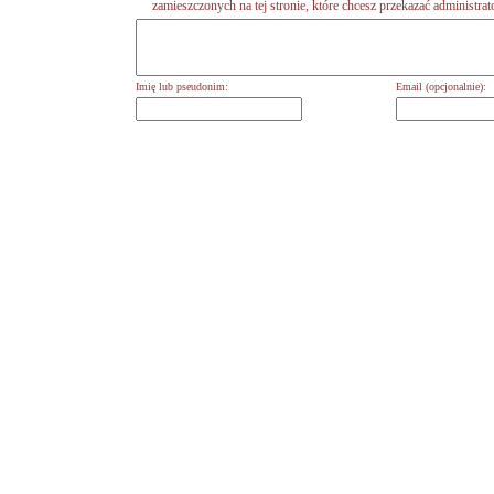
zamieszczonych na tej stronie, które chcesz przekazać administrat
Imię lub pseudonim:
Email (opcjonalnie):