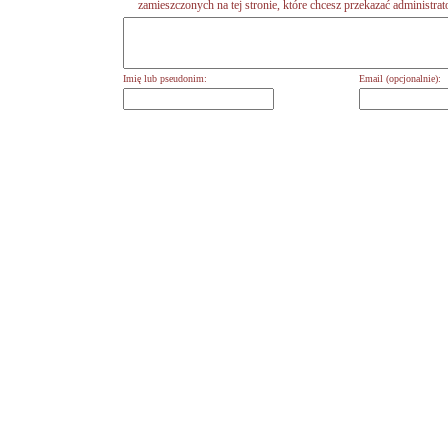
zamieszczonych na tej stronie, które chcesz przekazać administrat
Imię lub pseudonim:
Email (opcjonalnie):