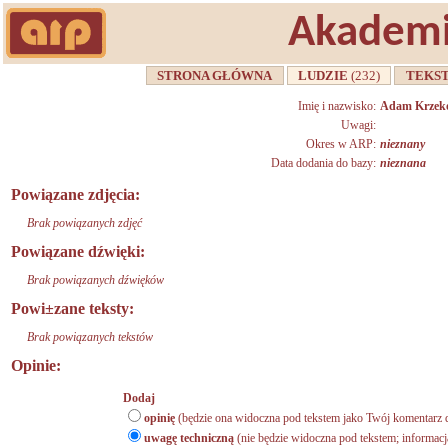
Akademi
STRONA GŁÓWNA
LUDZIE
(232)
TEKS
Imię i nazwisko:
Adam Krzek
Uwagi:
Okres w ARP:
nieznany
Data dodania do bazy:
nieznana
Powiązane zdjęcia:
Brak powiązanych zdjęć
Powiązane dźwięki:
Brak powiązanych dźwięków
Powi±zane teksty:
Brak powiązanych tekstów
Opinie:
Dodaj
opinię
(będzie ona widoczna pod tekstem jako Twój komentarz d
uwagę techniczną
(nie będzie widoczna pod tekstem; informacj