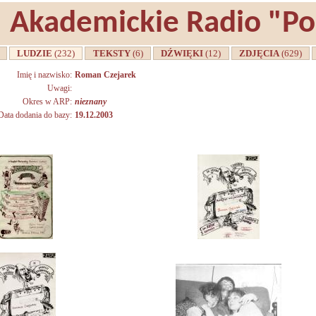
Akademickie Radio "P
A
LUDZIE
(232)
TEKSTY
(6)
DŹWIĘKI
(12)
ZDJĘCIA
(629)
Imię i nazwisko:
Roman Czejarek
Uwagi:
Okres w ARP:
nieznany
Data dodania do bazy:
19.12.2003