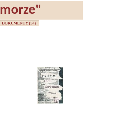
omorze"
DOKUMENTY
(54)