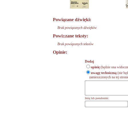
Powiązane dźwięki:
Brak powiązanych dźwięków
Powi±zane teksty:
Brak powiązanych tekstów
Opinie:
Dodaj
opinię
(będzie ona widoczn
uwagę techniczną
(nie będ
zamieszczonych na tej stronie,
Imię lub pseudonim: