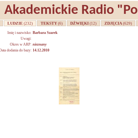
Akademickie Radio "P
A
LUDZIE
(232)
TEKSTY
(6)
DŹWIĘKI
(12)
ZDJĘCIA
(629)
Imię i nazwisko:
Barbara Szarek
Uwagi:
Okres w ARP:
nieznany
Data dodania do bazy:
14.12.2010