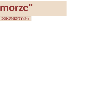
omorze"
DOKUMENTY
(54)