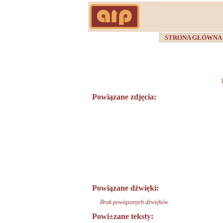
STRONA GŁÓWN
Powiązane zdjęcia:
Powiązane dźwięki:
Brak powiązanych dźwięków
Powi±zane teksty: