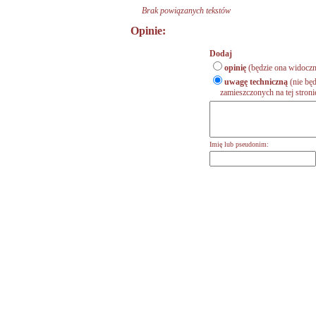
Brak powiązanych tekstów
Opinie:
Dodaj
opinię
(będzie ona widoczn
uwagę techniczną
(nie będ
zamieszczonych na tej stronie,
Imię lub pseudonim: