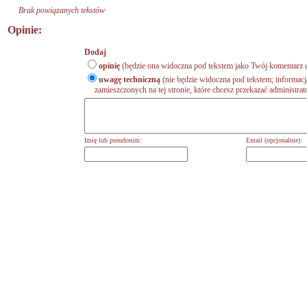
Brak powiązanych tekstów
Opinie:
Dodaj
opinię
(będzie ona widoczna pod tekstem jako Twój komentarz d
uwagę techniczną
(nie będzie widoczna pod tekstem; informacj
zamieszczonych na tej stronie, które chcesz przekazać administrat
Imię lub pseudonim:
Email (opcjonalnie):