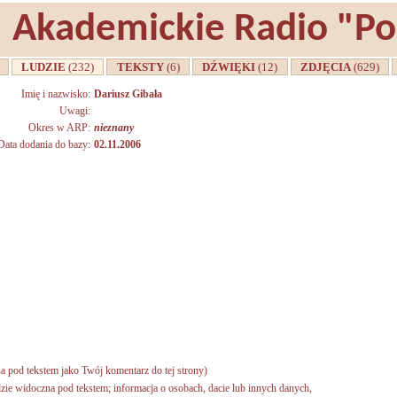
Akademickie Radio "P
A
LUDZIE
(232)
TEKSTY
(6)
DŹWIĘKI
(12)
ZDJĘCIA
(629)
Imię i nazwisko:
Dariusz Gibała
Uwagi:
Okres w ARP:
nieznany
Data dodania do bazy:
02.11.2006
a pod tekstem jako Twój komentarz do tej strony)
zie widoczna pod tekstem; informacja o osobach, dacie lub innych danych,