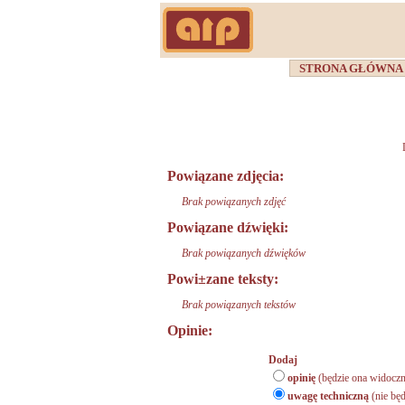
STRONA GŁÓWN
Powiązane zdjęcia:
Brak powiązanych zdjęć
Powiązane dźwięki:
Brak powiązanych dźwięków
Powi±zane teksty:
Brak powiązanych tekstów
Opinie:
Dodaj
opinię
(będzie ona widoczn
uwagę techniczną
(nie będ