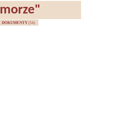
omorze"
DOKUMENTY
(54)