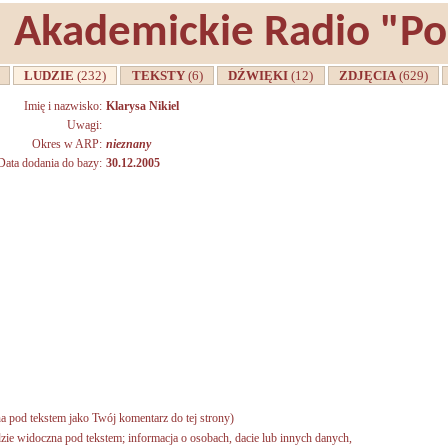
Akademickie Radio "P
A
LUDZIE
(232)
TEKSTY
(6)
DŹWIĘKI
(12)
ZDJĘCIA
(629)
Imię i nazwisko:
Klarysa Nikiel
Uwagi:
Okres w ARP:
nieznany
Data dodania do bazy:
30.12.2005
a pod tekstem jako Twój komentarz do tej strony)
zie widoczna pod tekstem; informacja o osobach, dacie lub innych danych,