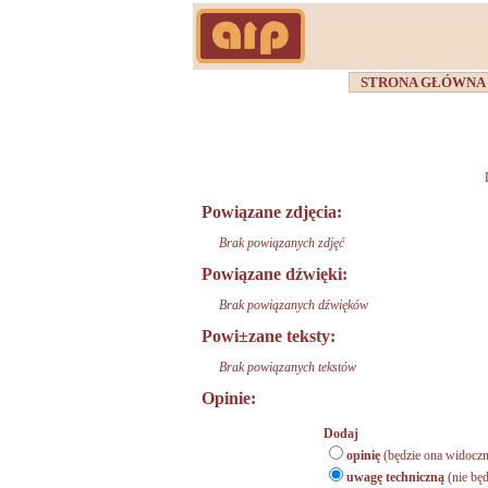
STRONA GŁÓWN
Powiązane zdjęcia:
Brak powiązanych zdjęć
Powiązane dźwięki:
Brak powiązanych dźwięków
Powi±zane teksty:
Brak powiązanych tekstów
Opinie:
Dodaj
opinię
(będzie ona widoczn
uwagę techniczną
(nie będ