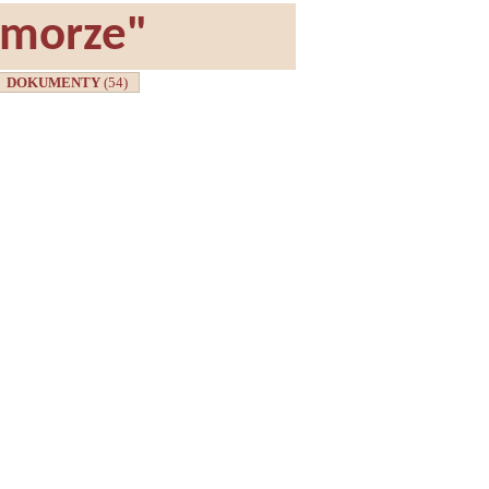
omorze"
DOKUMENTY
(54)