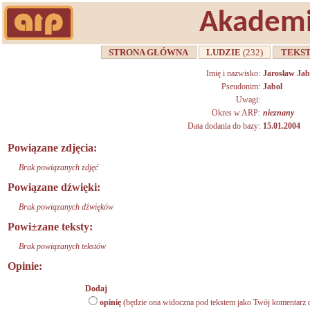
Akademi
STRONA GŁÓWNA
LUDZIE
(232)
TEKS
Imię i nazwisko:
Jarosław Jab
Pseudonim:
Jabol
Uwagi:
Okres w ARP:
nieznany
Data dodania do bazy:
15.01.2004
Powiązane zdjęcia:
Brak powiązanych zdjęć
Powiązane dźwięki:
Brak powiązanych dźwięków
Powi±zane teksty:
Brak powiązanych tekstów
Opinie:
Dodaj
opinię
(będzie ona widoczna pod tekstem jako Twój komentarz d