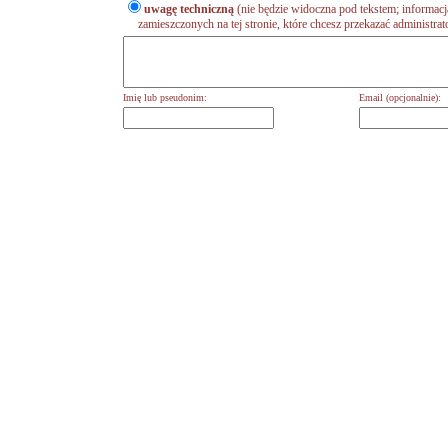
uwagę techniczną
(nie będzie widoczna pod tekstem; informacj
zamieszczonych na tej stronie, które chcesz przekazać administrat
Imię lub pseudonim:
Email (opcjonalnie):