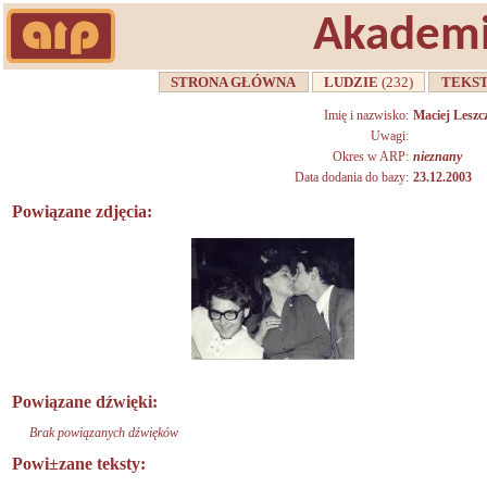
Akademi
STRONA GŁÓWNA
LUDZIE
(232)
TEKS
Imię i nazwisko:
Maciej Leszc
Uwagi:
Okres w ARP:
nieznany
Data dodania do bazy:
23.12.2003
Powiązane zdjęcia:
Powiązane dźwięki:
Brak powiązanych dźwięków
Powi±zane teksty: