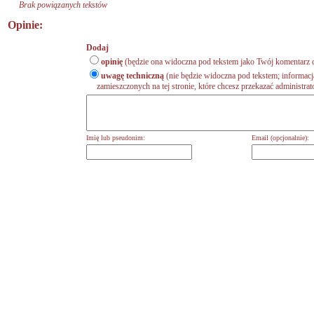
Brak powiązanych tekstów
Opinie:
Dodaj
opinię
(będzie ona widoczna pod tekstem jako Twój komentarz d
uwagę techniczną
(nie będzie widoczna pod tekstem; informacj
zamieszczonych na tej stronie, które chcesz przekazać administrat
Imię lub pseudonim:
Email (opcjonalnie):