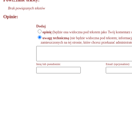
Brak powiązanych tekstów
Opinie:
Dodaj
opinię
(będzie ona widoczna pod tekstem jako Twój komentarz d
uwagę techniczną
(nie będzie widoczna pod tekstem; informacj
zamieszczonych na tej stronie, które chcesz przekazać administrat
Imię lub pseudonim:
Email (opcjonalnie):