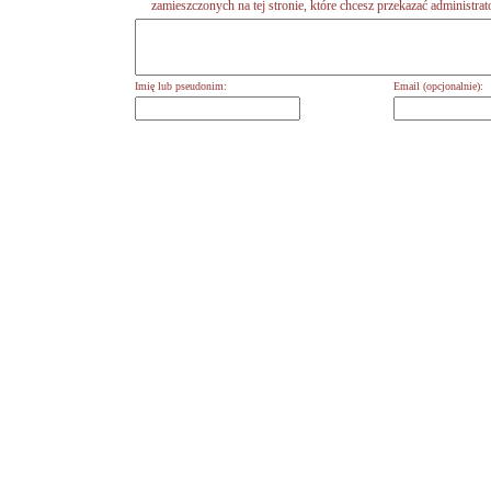
zamieszczonych na tej stronie, które chcesz przekazać administrat
Imię lub pseudonim:
Email (opcjonalnie):