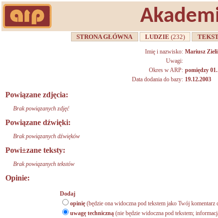
Akademi
STRONA GŁÓWNA
LUDZIE
(232)
TEKS
Imię i nazwisko:
Mariusz Ziel
Uwagi:
Okres w ARP:
pomiędzy 01.
Data dodania do bazy:
19.12.2003
Powiązane zdjęcia:
Brak powiązanych zdjęć
Powiązane dźwięki:
Brak powiązanych dźwięków
Powi±zane teksty:
Brak powiązanych tekstów
Opinie:
Dodaj
opinię
(będzie ona widoczna pod tekstem jako Twój komentarz d
uwagę techniczną
(nie będzie widoczna pod tekstem; informacj