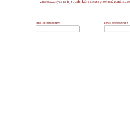
zamieszczonych na tej stronie, które chcesz przekazać administrat
Imię lub pseudonim:
Email (opcjonalnie):