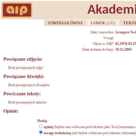
Akademi
STRONA GŁÓWNA
LUDZIE
(232)
TEKS
Imię i nazwisko:
Grzegorz Św
Uwagi:
Okres w ARP:
02.1976-03.1
Data dodania do bazy:
19.12.2003
Powiązane zdjęcia:
Brak powiązanych zdjęć
Powiązane dźwięki:
Brak powiązanych dźwięków
Powi±zane teksty:
Brak powiązanych tekstów
Opinie:
Dodaj
opinię
(będzie ona widoczna pod tekstem jako Twój komentarz d
uwagę techniczną
(nie będzie widoczna pod tekstem; informacj