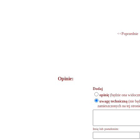
<<Poprzednie
Opinie:
Dodaj
opinię
(będzie ona widoczn
uwagę techniczną
(nie będ
zamieszczonych na tej stronie,
Imię lub pseudonim: