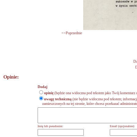
<<Poprzednie
Da
D
Opinie:
Dodaj
opinię
(będzie ona widoczna pod tekstem jako Twój komentarz d
uwagę techniczną
(nie będzie widoczna pod tekstem; informacj
zamieszczonych na tej stronie, które chcesz przekazać administrat
Imię lub pseudonim:
Email (opcjonalnie):