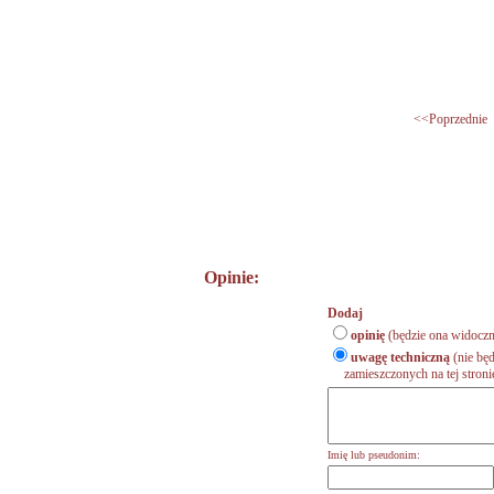
<<Poprzednie
Opinie:
Dodaj
opinię
(będzie ona widoczn
uwagę techniczną
(nie będ
zamieszczonych na tej stronie,
Imię lub pseudonim: