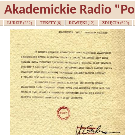
Akademickie Radio "P
A
LUDZIE
(232)
TEKSTY
(6)
DŹWIĘKI
(12)
ZDJĘCIA
(629)