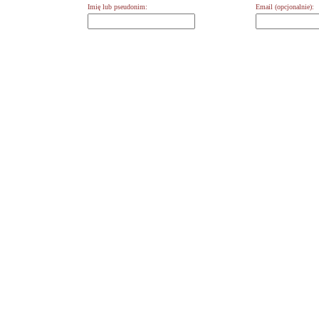
Imię lub pseudonim:
Email (opcjonalnie):