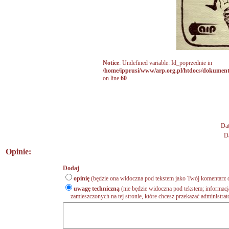
Notice
: Undefined variable: Id_poprzednie in
/home/ipprusi/www/arp.org.pl/htdocs/dokumen
on line
60
Da
Da
Opinie:
Dodaj
opinię
(będzie ona widoczna pod tekstem jako Twój komentarz d
uwagę techniczną
(nie będzie widoczna pod tekstem; informacj
zamieszczonych na tej stronie, które chcesz przekazać administrat