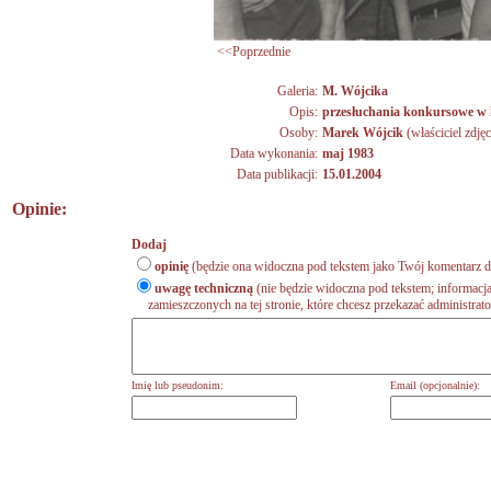
<<Poprzednie
Galeria:
M. Wójcika
Opis:
przesłuchania konkursowe w 
Osoby:
Marek Wójcik
(właściciel zdjęc
Data wykonania:
maj 1983
Data publikacji:
15.01.2004
Opinie:
Dodaj
opinię
(będzie ona widoczna pod tekstem jako Twój komentarz do
uwagę techniczną
(nie będzie widoczna pod tekstem; informacja
zamieszczonych na tej stronie, które chcesz przekazać administrat
Imię lub pseudonim:
Email (opcjonalnie):