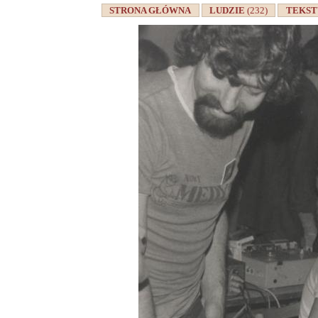
STRONA GŁÓWNA
LUDZIE
(232)
TEKS