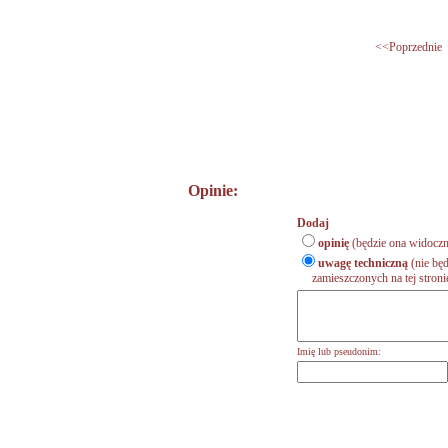
<<Poprzednie
Opinie:
Dodaj
opinię
(będzie ona widoczn
uwagę techniczną
(nie będ
zamieszczonych na tej stronie,
Imię lub pseudonim: