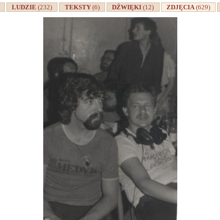
A
LUDZIE
(232)
TEKSTY
(6)
DŹWIĘKI
(12)
ZDJĘCIA
(629)