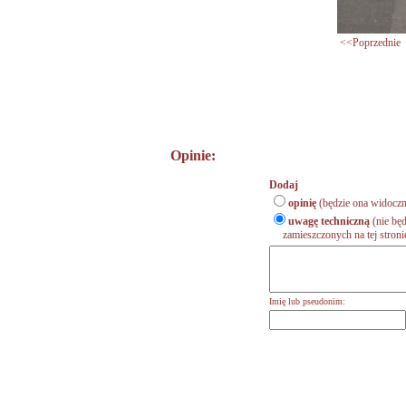
<<Poprzednie
Opinie:
Dodaj
opinię
(będzie ona widoczn
uwagę techniczną
(nie będ
zamieszczonych na tej stronie,
Imię lub pseudonim: