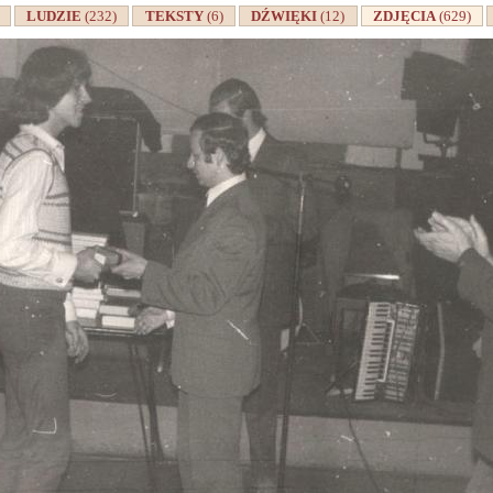
A
LUDZIE
(232)
TEKSTY
(6)
DŹWIĘKI
(12)
ZDJĘCIA
(629)